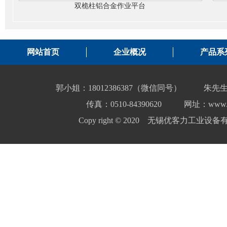
双桅柱铝合金作业平台
网站首页
企业概况
产品系
郭小姐：18012386387（微信同号）
朱先生
传真：0510-84390620
网址：www.yo
Copy right © 2020 无锡优客力工业